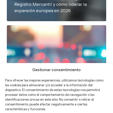
Registro Mercantil y cómo liderar la
expansión europea en 2026
Retos
del
sector
asegurador
en
2026:
digitalización,
Gestionar consentimiento
IA
e
Para ofrecer las mejores experiencias, utilizamos tecnologías como
IoT
las cookies para almacenar y/o acceder a la información del
dispositivo. El consentimiento de estas tecnologías nos permitirá
procesar datos como el comportamiento de navegación o las
identificaciones únicas en este sitio. No consentir o retirar el
consentimiento, puede afectar negativamente a ciertas
características y funciones.