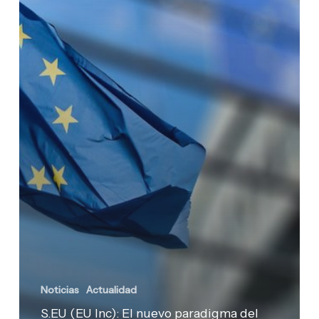
liderar
la
expansión
europea
en
2026
Noticias
Actualidad
S.EU (EU Inc): El nuevo paradigma del