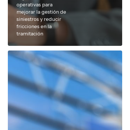
operativas para
mejorar la gestión de
siniestros y reducir
fricciones en la
tramitación
S.EU
(EU
Inc):
El
nuevo
paradigma
del
Registro
Mercantil
y
cómo