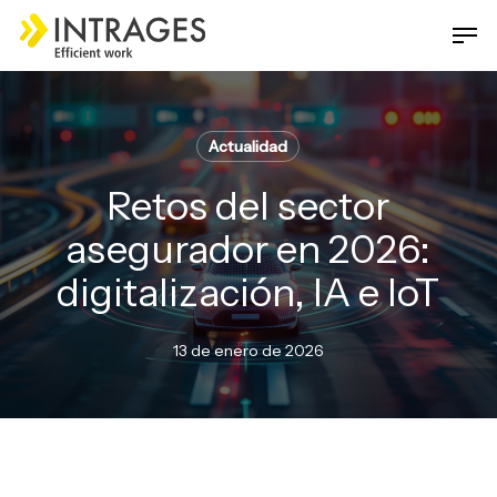
Skip
Men
to
main
Close
content
Menu
Actualidad
Retos del sector
asegurador en 2026:
digitalización, IA e IoT
13 de enero de 2026