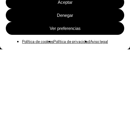
Aceptar
Denegar
Ver preferencias
Política de cookies
Política de privacidad
Aviso legal
Acceso a intranet
T.
902 110 276
Red de colaboradores
info@intrages.com
Trabaja con nosotros