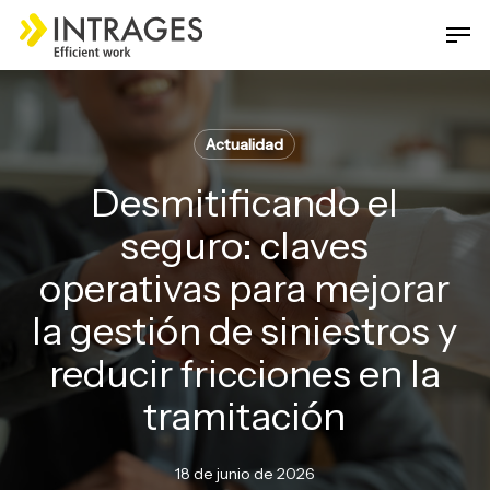
Skip
Men
to
main
Close
content
Menu
Actualidad
Desmitificando el
seguro: claves
operativas para mejorar
la gestión de siniestros y
reducir fricciones en la
tramitación
18 de junio de 2026