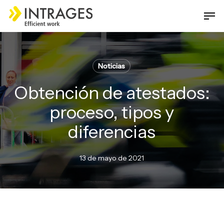
Skip
Men
to
main
Close
content
Menu
Noticias
Obtención de atestados:
proceso, tipos y
diferencias
13 de mayo de 2021