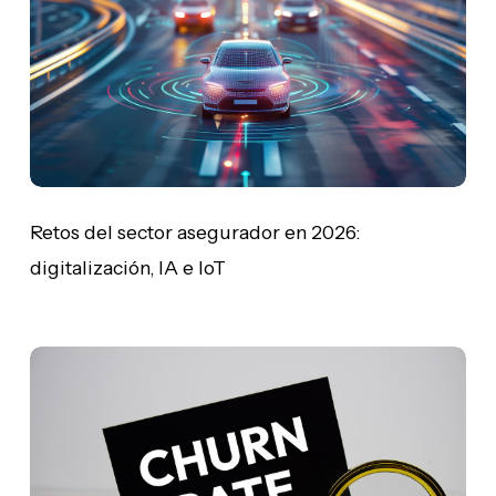
en
2026:
digitalización,
IA
e
IoT
Retos del sector asegurador en 2026:
digitalización, IA e IoT
Churn
rate:
cómo
mejorar
la
retención