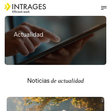
Skip
Men
to
main
Close
content
Menu
Actualidad
Noticias
de actualidad
El
reto