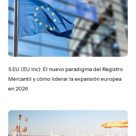
El
nuevo
paradigma
del
Registro
Mercantil
y
cómo
liderar
la
S.EU (EU Inc): El nuevo paradigma del Registro
expansión
Mercantil y cómo liderar la expansión europea
europea
en 2026
en
2026
El
seguro
de
transportes