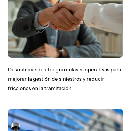
claves
operativas
para
mejorar
la
gestión
de
siniestros
y
reducir
Desmitificando el seguro: claves operativas para
fricciones
mejorar la gestión de siniestros y reducir
en
fricciones en la tramitación
la
tramitación
S.EU
(EU
Inc):