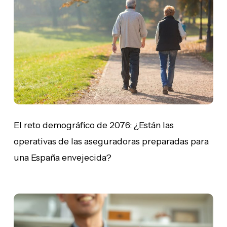
demográfico
de
2076:
¿Están
las
operativas
de
las
aseguradoras
preparadas
para
El reto demográfico de 2076: ¿Están las
una
operativas de las aseguradoras preparadas para
España
una España envejecida?
envejecida?
Desmitificando
el
seguro: