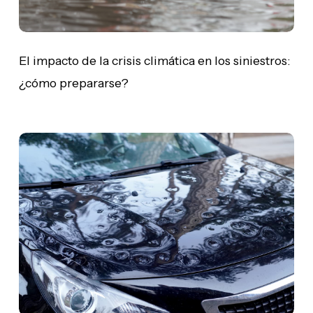
¿cómo
prepararse?
El impacto de la crisis climática en los siniestros:
¿cómo prepararse?
Consorcio
de
Compensación
de
Seguros:
casos
de
actuación
y
cómo
reclamar