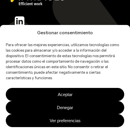
Gestionar consentimiento
Acceso a intranet
T.
902 110 276
Para ofrecer las mejores experiencias, utilizamos tecnologías como
las cookies para almacenar y/o acceder a la información del
Red de colaboradores
info@intrages.com
dispositivo. El consentimiento de estas tecnologías nos permitirá
Trabaja con nosotros
procesar datos como el comportamiento de navegación o las
identificaciones únicas en este sitio. No consentir o retirar el
consentimiento, puede afectar negativamente a ciertas
características y funciones.
© Intrages 2025
Aceptar
Aviso legal
|
Política de privacidad
|
Política de Cookies
Denegar
Ver preferencias