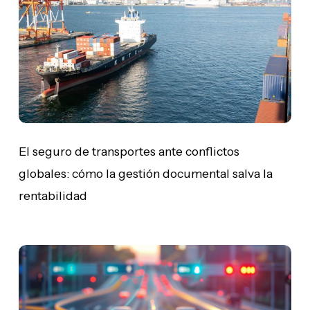
ante
conflictos
globales:
cómo
la
gestión
documental
salva
la
El seguro de transportes ante conflictos
rentabilidad
globales: cómo la gestión documental salva la
rentabilidad
Retos
del
sector
asegurador