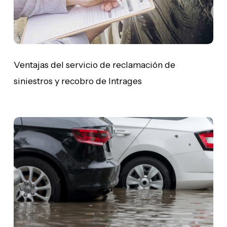
y
recobro
de
Intrages
Ventajas del servicio de reclamación de
siniestros y recobro de Intrages
El
impacto
de
la
crisis
climática
en
los
siniestros: