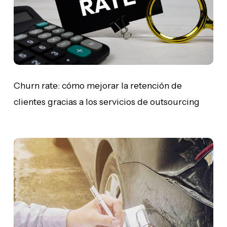
de
clientes
gracias
a
los
servicios
de
Churn rate: cómo mejorar la retención de
outsourcing
clientes gracias a los servicios de outsourcing
Ventajas
del
servicio
de
reclamación
de
siniestros