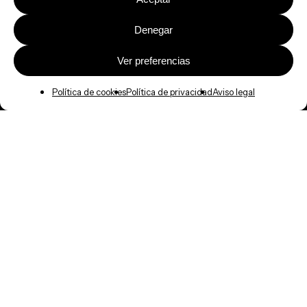
Denegar
Ver preferencias
Política de cookies
Política de privacidad
Aviso legal
Acceso a intranet
T.
902 110 276
Red de colaboradores
info@intrages.com
Trabaja con nosotros