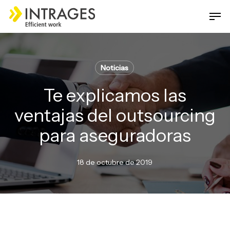
Skip
Men
to
main
Close
content
Menu
Noticias
Te explicamos las
ventajas del outsourcing
para aseguradoras
18 de octubre de 2019