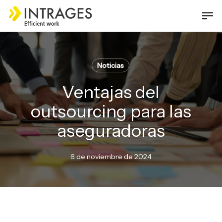
Skip
Men
to
main
Close
content
Menu
Noticias
Ventajas del
outsourcing para las
aseguradoras
6 de noviembre de 2024