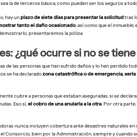
sea la de terceros básica, como pueden ser los seguros a todo
o, hay un
plazo de siete días para presentar la solicitud
tras 
ostrar tanto el daño ocasionado
, así como que el inmueble, 
demostrarlo, presentaremos la póliza.
es: ¿qué ocurre si no se tien
de las personas que han sufrido daños y lo han perdido todo, 
ños se ha declarado
zona catastrófica o de emergencia, sería 
mente cubre a personas que estaban aseguradas, si se declara
udas. Eso sí,
el cobro de una anularía a la otra
. Por otra parte
oras nunca incluyen cobertura ante desastres naturales en sus 
 el Consorcio, bien por la Administración, siempre y cuando 