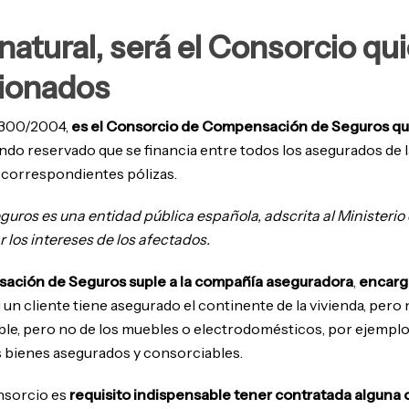
natural, será el Consorcio qu
sionados
o 300/2004,
es el Consorcio de Compensación de Seguros qui
ondo reservado que se financia entre todos los asegurados de l
 correspondientes pólizas.
ros es una entidad pública española, adscrita al Ministeri
 los intereses de los afectados.
ación de Seguros suple a la compañía aseguradora
,
encargá
 si un cliente tiene asegurado el continente de la vivienda, pe
le, pero no de los muebles o electrodomésticos, por ejemplo. 
s bienes asegurados y consorciables.
nsorcio es
requisito indispensable tener contratada alguna