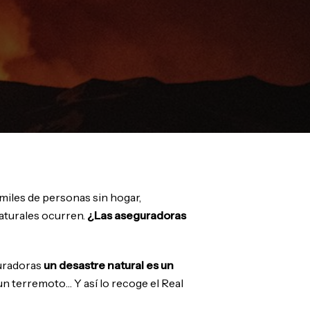
iles de personas sin hogar,
naturales ocurren.
¿Las aseguradoras
guradoras
un desastre natural es un
un terremoto… Y así lo recoge el Real