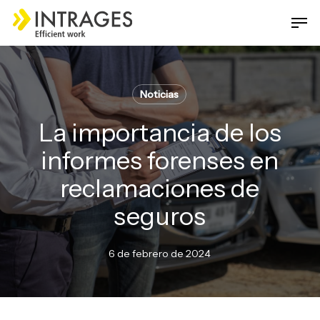
Skip
Men
to
main
Close
content
Menu
Noticias
La importancia de los
informes forenses en
reclamaciones de
seguros
6 de febrero de 2024