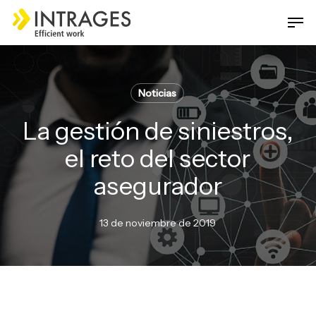
Skip
Men
to
main
Close
content
Menu
Noticias
La gestión de siniestros,
el reto del sector
asegurador
13 de noviembre de 2019