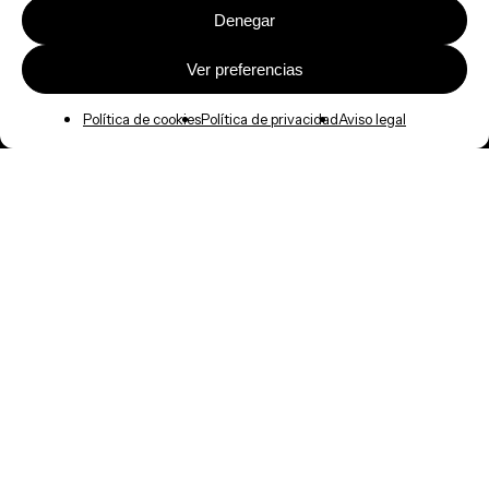
Denegar
Ver preferencias
Política de cookies
Política de privacidad
Aviso legal
Acceso a intranet
T.
902 110 276
Red de colaboradores
info@intrages.com
Trabaja con nosotros