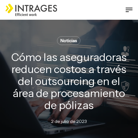
Skip
Men
to
main
Close
content
Menu
Noticias
Cómo las aseguradoras
reducen costos a través
del outsourcing en el
área de procesamiento
de pólizas
2 de julio de 2023