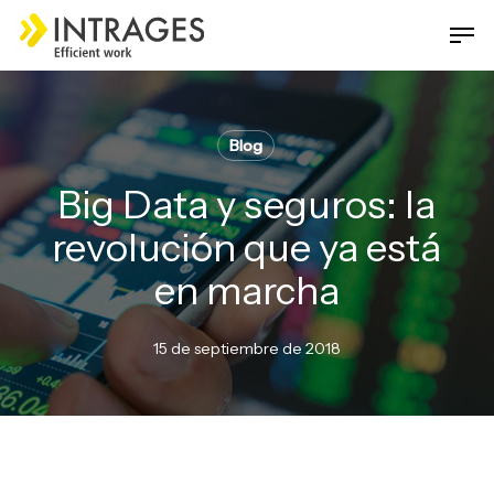
Skip
Men
to
main
Close
content
Menu
Blog
Big Data y seguros: la
revolución que ya está
en marcha
15 de septiembre de 2018