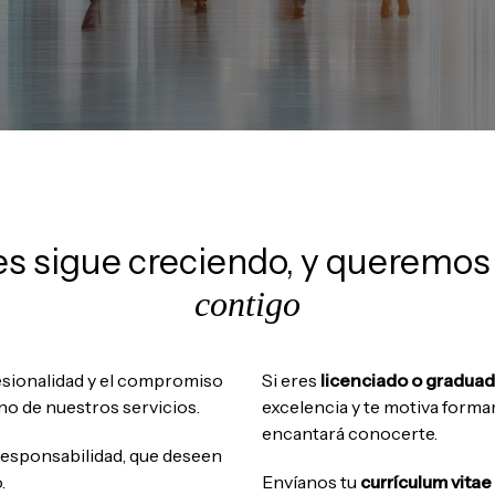
es sigue creciendo, y queremos
contigo
esionalidad y el compromiso
Si eres
licenciado o gradua
no de nuestros servicios.
excelencia y te motiva forma
encantará conocerte.
responsabilidad, que deseen
.
Envíanos tu
currículum vitae